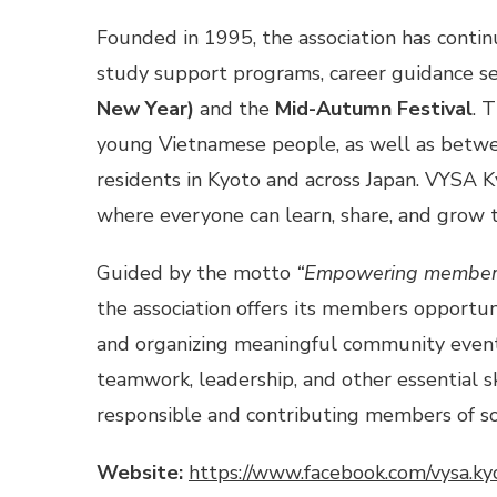
Founded in 1995, the association has continu
study support programs, career guidance ses
New Year)
and the
Mid-Autumn Festival
. 
young Vietnamese people, as well as betw
residents in Kyoto and across Japan. VYSA 
where everyone can learn, share, and grow 
Guided by the motto
“Empowering members 
the association offers its members opportun
and organizing meaningful community event
teamwork, leadership, and other essential 
responsible and contributing members of so
Website:
https://www.facebook.com/vysa.ky