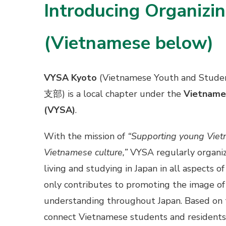
Introducing Organizi
(Vietnamese below)
VYSA Kyoto
(Vietnamese Youth and St
支部) is a local chapter under the
Vietnames
(VYSA)
.
With the mission of
“Supporting young Viet
Vietnamese culture,”
VYSA regularly organiz
living and studying in Japan in all aspects of
only contributes to promoting the image of
understanding throughout Japan. Based on 
connect Vietnamese students and residents l