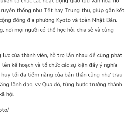
yên tổ chức các hoạt động giao lưu văn hóa, hỗ
n truyền thống như Tết hay Trung thu, giúp gắn kết
 cộng đồng địa phương Kyoto và toàn Nhật Bản.
 nơi mọi người có thể học hỏi, chia sẻ và cùng
ực của thành viên, hỗ trợ lẫn nhau để cùng phát
 lên kế hoạch và tổ chức các sự kiện đầy ý nghĩa
t huy tối đa tiềm năng của bản thân cũng như trau
ăng lãnh đạo, v.v Qua đó, từng bước trưởng thành
ã hội.
oto/