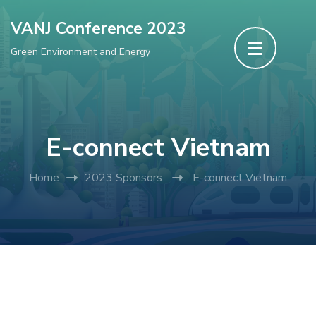
Skip
VANJ Conference 2023
to
Green Environment and Energy
content
(Press
Enter)
E-connect Vietnam
Home
2023 Sponsors
E-connect Vietnam